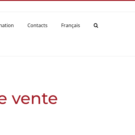
mation
Contacts
Français
e vente