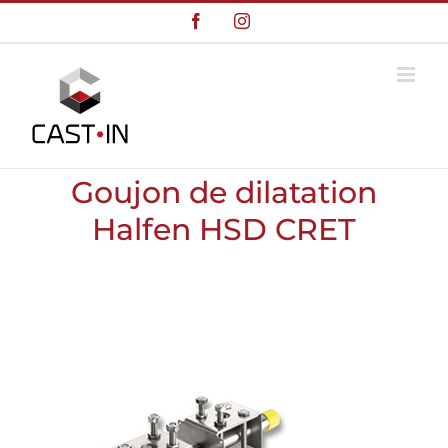
Skip
Facebook
Instagram
to
content
Goujon de dilatation
Halfen HSD CRET