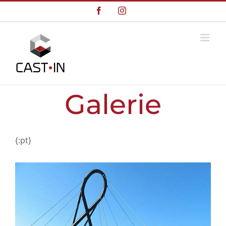
Skip
Facebook
Instagram
to
content
Galerie
{:pt}