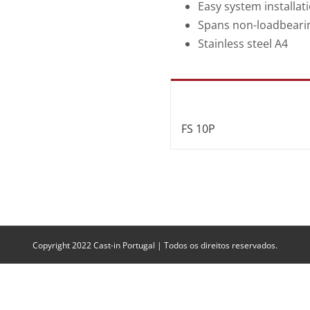
Easy system installat
Spans non-loadbearin
Stainless steel A4
FS 10P
Copyright 2022 Cast-in Portugal | Todos os direitos reservados.